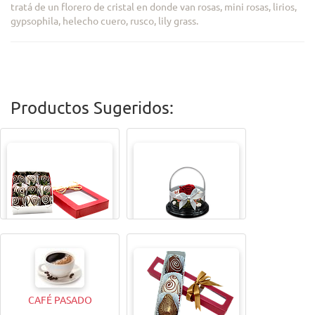
tratá de un florero de cristal en donde van rosas, mini rosas, lirios,
gypsophila, helecho cuero, rusco, lily grass.
Productos Sugeridos:
CAJITA MAGICAX9
TODA UNA VIDA ROSA
CAFÉ PASADO