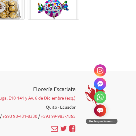
 FERRERO
GLOBO METALICO 9"
 Unidades)
Florería Escarlata
ugal E10-141 y Av. 6 de Diciembre (esq.)
Quito - Ecuador
/‭
+593 98-431-8330
‬ /
‭+593 99-983-7865‬
Hecho por Kommo