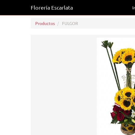
Florería Escarlata
I
Productos
FULGOR