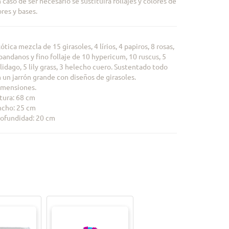
 caso de ser necesario se sustituira follajes y colores de
ores y bases.
ótica mezcla de 15 girasoles, 4 lírios, 4 papiros, 8 rosas,
pandanos y fino follaje de 10 hypericum, 10 ruscus, 5
lidago, 5 lily grass, 3 helecho cuero. Sustentado todo
 un jarrón grande con diseños de girasoles.
imensiones.
tura: 68 cm
cho: 25 cm
ofundidad: 20 cm