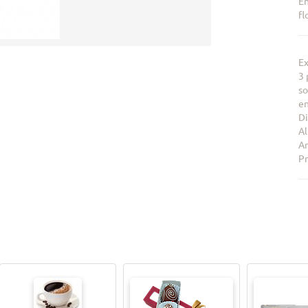
En
fl
Ex
3 
so
en
D
Al
An
Pr