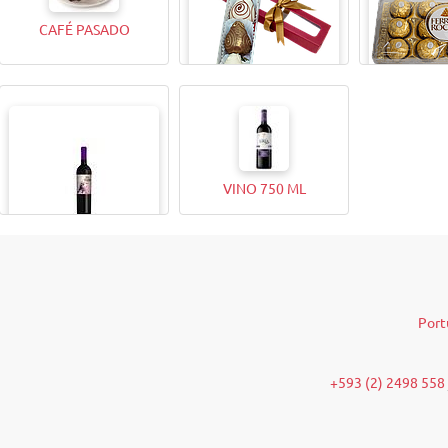
CAFÉ PASADO
CAJITA MAGICA X4
BOMBONES
ROCHER (12
VINO 750 ML
VINO 375ML
Port
+593 (2) 2498 558