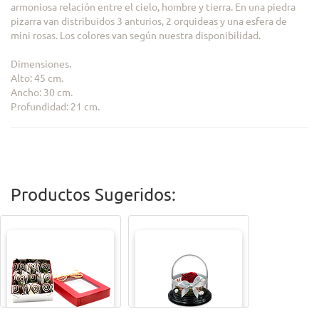
armoniosa relación entre el cielo, hombre y tierra. En una piedra
pizarra van distribuidos 3 anturios, 2 orquideas y una esfera de
mini rosas. Los colores van según nuestra disponibilidad.
Dimensiones.
Alto: 45 cm.
Ancho: 30 cm.
Profundidad: 21 cm.
Productos Sugeridos: