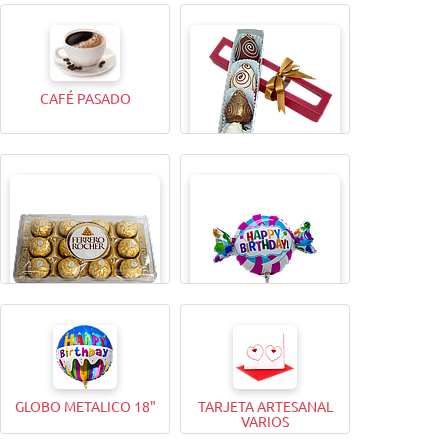
CAJITA MAGICAX9
TODA UNA VIDA ROSA
CAFÉ PASADO
CAJITA MAGICA X4
BOMBONES FERRERO
GLOBO METALICO 9"
ROCHER (12 Unidades)
GLOBO METALICO 18"
TARJETA ARTESANAL
VARIOS