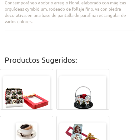
Contemporáneo y sobrio arreglo floral, elaborado con mágicas
orquídeas cymbidium, rodeado de follaje fino, va con piedra
decorativa, en una base de pantalla de parafina rectangular de
varios colores.
Productos Sugeridos:
CAJITA MAGICAX9
TODA UNA VIDA ROSA