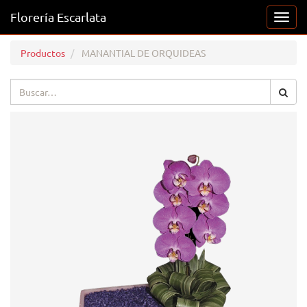
Florería Escarlata
Activ
naveg
Productos
MANANTIAL DE ORQUIDEAS