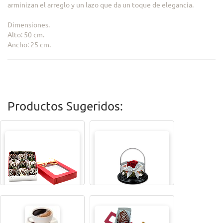
arminizan el arreglo y un lazo que da un toque de elegancia.
Dimensiones.
Alto: 50 cm.
Ancho: 25 cm.
Productos Sugeridos:
CAJITA MAGICAX9
TODA UNA VIDA ROSA