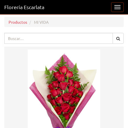
Florería Escarlata
Activ
naveg
Productos
MI VIDA