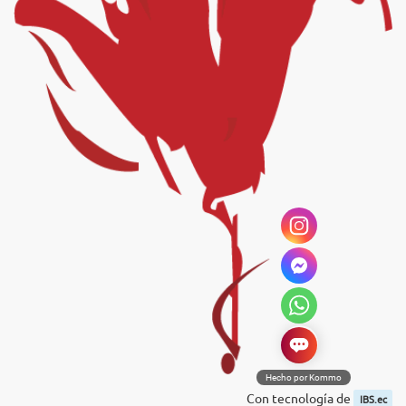
Hecho por Kommo
Con tecnología de
IBS.ec