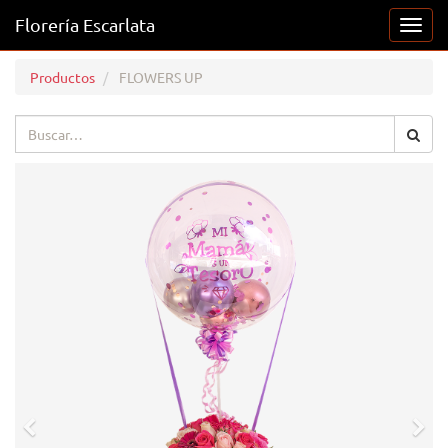
Florería Escarlata
Activ
naveg
Productos
FLOWERS UP
Previous
Nex