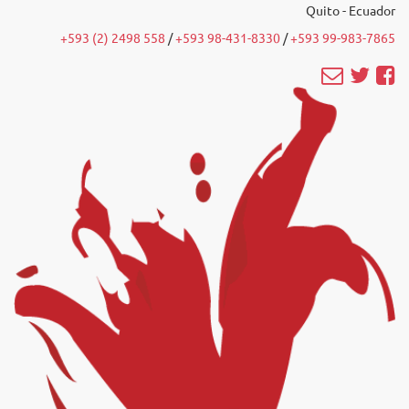
Quito - Ecuador
+593 (2) 2498 558
/‭
+593 98-431-8330
‬ /
‭+593 99-983-7865‬