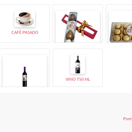
CAFÉ PASADO
CAJITA MAGICA X4
BOMBONES
ROCHER (12
VINO 750 ML
VINO 375ML
Port