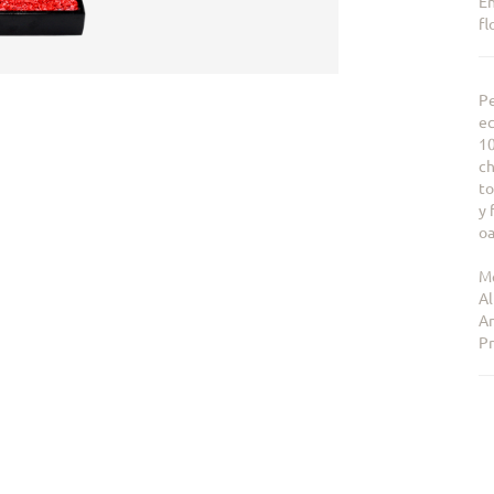
En
fl
Pe
ec
10
ch
to
y 
oa
Me
Al
An
Pr