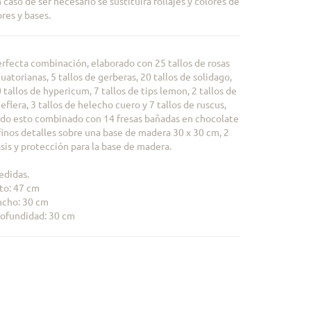
 caso de ser necesario se sustituira follajes y colores de
ores y bases.
rfecta combinación, elaborado con 25 tallos de rosas
uatorianas, 5 tallos de gerberas, 20 tallos de solidago,
 tallos de hypericum, 7 tallos de tips lemon, 2 tallos de
eflera, 3 tallos de helecho cuero y 7 tallos de ruscus,
do esto combinado con 14 fresas bañadas en chocolate
finos detalles sobre una base de madera 30 x 30 cm, 2
sis y protección para la base de madera.
didas.
to: 47 cm
cho: 30 cm
ofundidad: 30 cm