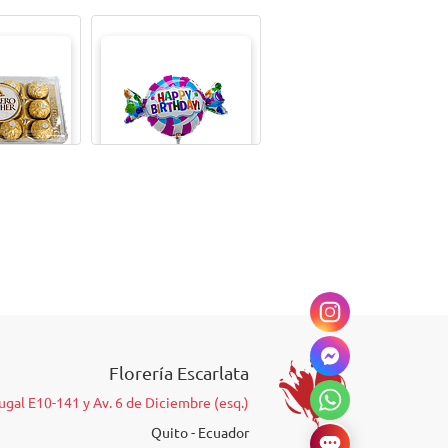
 FERRERO
GLOBO METALICO 9"
 Unidades)
Florería Escarlata
ugal E10-141 y Av. 6 de Diciembre (esq.)
Quito - Ecuador