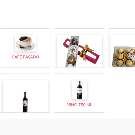
CAFÉ PASADO
CAJITA MAGICA X4
BOMBONES
ROCHER (12
VINO 750 ML
VINO 375ML