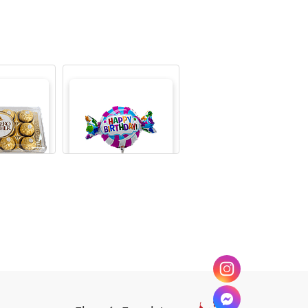
 FERRERO
GLOBO METALICO 9"
 Unidades)