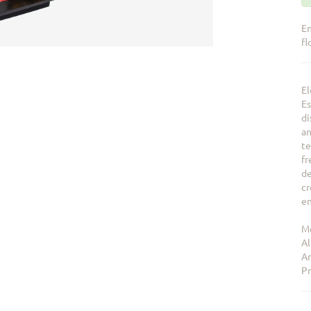
En
fl
El
Es
di
an
te
fr
de
cr
en
Me
Al
An
Pr