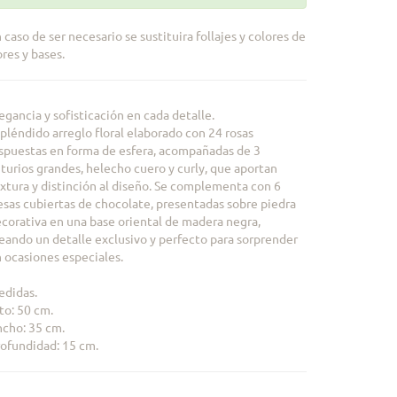
 caso de ser necesario se sustituira follajes y colores de
ores y bases.
egancia y sofisticación en cada detalle.
pléndido arreglo floral elaborado con 24 rosas
spuestas en forma de esfera, acompañadas de 3
turios grandes, helecho cuero y curly, que aportan
xtura y distinción al diseño. Se complementa con 6
esas cubiertas de chocolate, presentadas sobre piedra
corativa en una base oriental de madera negra,
eando un detalle exclusivo y perfecto para sorprender
 ocasiones especiales.
didas.
to: 50 cm.
cho: 35 cm.
ofundidad: 15 cm.