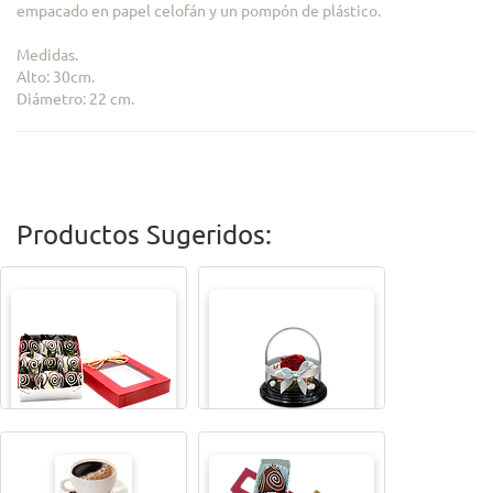
empacado en papel celofán y un pompón de plástico.
Medidas.
Alto: 30cm.
Diámetro: 22 cm.
Productos Sugeridos:
CAJITA MAGICAX9
TODA UNA VIDA ROSA