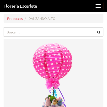
Florería Escarlata
Activ
naveg
Productos
DANZANDO ALTO