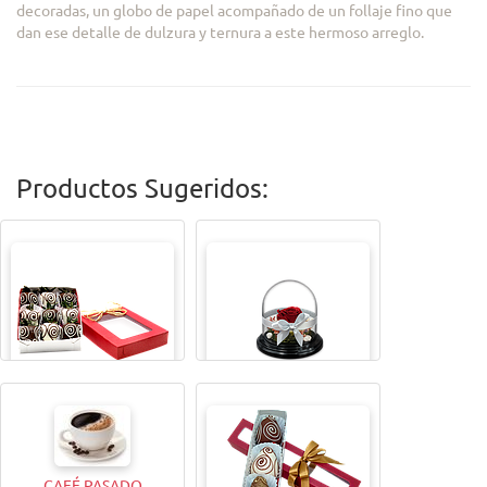
decoradas, un globo de papel acompañado de un follaje fino que
dan ese detalle de dulzura y ternura a este hermoso arreglo.
Productos Sugeridos:
CAJITA MAGICAX9
TODA UNA VIDA ROSA
CAFÉ PASADO