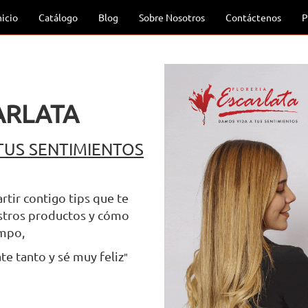
nicio
Catálogo
Blog
Sobre Nosotros
Contáctenos
P
ARLATA
TUS SENTIMIENTOS
tir contigo tips que te
uestros productos y cómo
empo,
te tanto y sé muy feliz
"