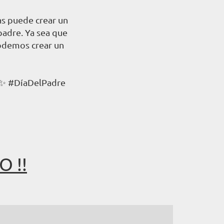
as puede crear un
 padre. Ya sea que
podemos crear un
💠✨ #DíaDelPadre
 !!